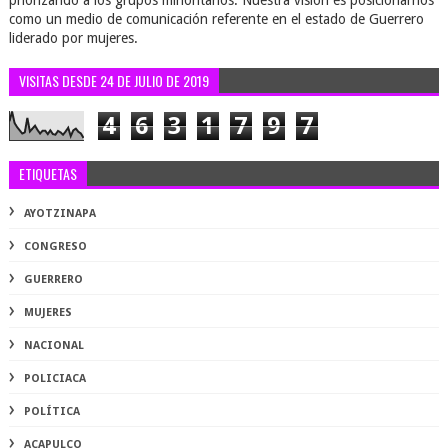
priorizando a los grupos minoritarios. Nuestra visión es posicionarnos
como un medio de comunicación referente en el estado de Guerrero
liderado por mujeres.
VISITAS DESDE 24 DE JULIO DE 2019
4
6
3
1
7
9
7
ETIQUETAS
AYOTZINAPA
CONGRESO
GUERRERO
MUJERES
NACIONAL
POLICIACA
POLÍTICA
ACAPULCO