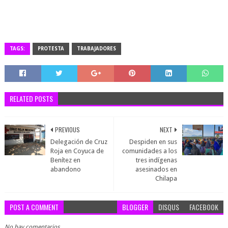
TAGS:
PROTESTA
TRABAJADORES
RELATED POSTS
PREVIOUS
NEXT
Delegación de Cruz
Despiden en sus
Roja en Coyuca de
comunidades a los
Benítez en
tres indígenas
abandono
asesinados en
Chilapa
POST A COMMENT
BLOGGER
DISQUS
FACEBOOK
No hay comentarios