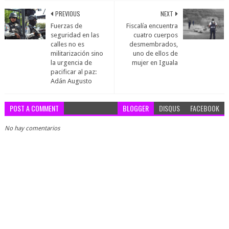
PREVIOUS
NEXT
Fuerzas de
Fiscalía encuentra
seguridad en las
cuatro cuerpos
calles no es
desmembrados,
militarización sino
uno de ellos de
la urgencia de
mujer en Iguala
pacificar al paz:
Adán Augusto
POST A COMMENT
BLOGGER
DISQUS
FACEBOOK
No hay comentarios