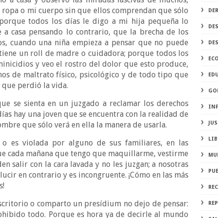
 ropa o mi cuerpo sin que ellos comprendan que sólo
DE
porque todos los días le digo a mi hija pequeña lo
DE
 a casa pensando lo contrario, que la brecha de los
ños, cuando una niña empieza a pensar que no puede
DE
 tiene un roll de madre o cuidadora; porque todos los
EC
inicidios y veo el rostro del dolor que esto produce,
nos de maltrato físico, psicológico y de todo tipo que
ED
 que perdió la vida.
GO
ue se sienta en un juzgado a reclamar los derechos
IN
 días hay una joven que se encuentra con la realidad de
JUS
mbre que sólo verá en ella la manera de usarla.
LIB
 es violada por alguno de sus familiares, en las
que cada mañana que tengo que maquillarme, vestirme
MU
en salir con la cara lavada y no les juzgan; a nosotras
PU
lucir en contrario y es incongruente. ¡Cómo en las más
s!
RE
scritorio o comparto un presídium no dejo de pensar:
REP
rohibido todo. Porque es hora ya de decirle al mundo