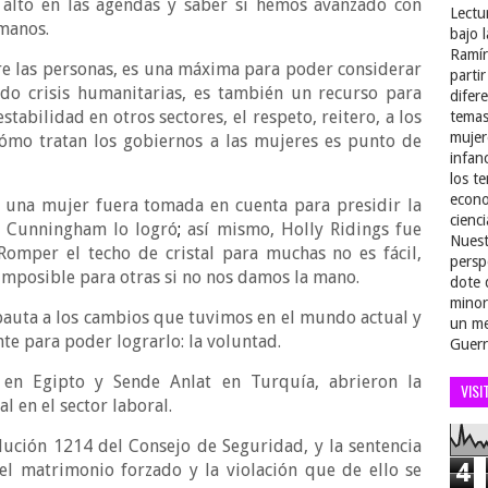
 alto en las agendas y saber si hemos avanzado con
Lectu
manos.
bajo 
Ramír
re las personas, es una máxima para poder considerar
parti
do crisis humanitarias, es también un recurso para
difer
tabilidad en otros sectores, el respeto, reitero, a los
temas
mujer
cómo tratan los gobiernos a las mujeres es punto de
infan
los t
econo
 una mujer fuera tomada en cuenta para presidir la
cienci
y Cunningham lo logró
;
así mismo, Holly Ridings fue
Nuest
omper el techo de cristal para muchas no es fácil,
persp
i imposible para otras si no nos damos la mano.
dote 
minor
auta a los cambios que tuvimos en el mundo actual y
un me
te para poder lograrlo: la voluntad.
Guerr
n Egipto y Sende Anlat en Turquía, abrieron la
VISI
l en el sector laboral.
ución 1214 del Consejo de Seguridad, y la sentencia
4
 el matrimonio forzado y la violación que de ello se