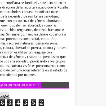
ra Periodística se funda el 24 de julio de 2019
la dirección de la reportera acapulqueña Rosalba
ez Hernández. Lectura Periodística nace a
r de la necesidad de escribir un periodismo
ente, con perspectiva de género, abordando
 que no suelen ser abordados como las
es, pueblos originarios, derechos humanos e
cias. Sin embargo, también damos cobertura a
emas prioritarios como salud, educación,
mía, recursos naturales, demanda social,
a, cultura, libertad de prensa, política y turismo.
ra misión es utilizar un lenguaje con
ectiva de género y realizar un periodismo que
de voz a la sociedad, priorizando a los grupos
itarios. Nuestra visión es posicionarnos como
dio de comunicación referente en el estado de
ero liderado por mujeres.
TAS DESDE 24 DE JULIO DE 2019
6
3
4
3
5
2