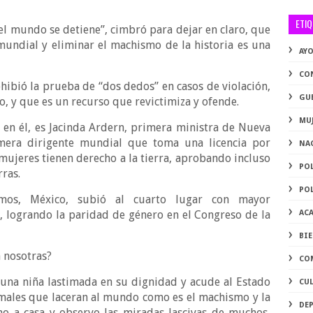
ETI
el mundo se detiene”, cimbró para dejar en claro, que
undial y eliminar el machismo de la historia es una
AY
CO
ibió la prueba de “dos dedos” en casos de violación,
GU
o, y que es un recurso que revictimiza y ofende.
MU
 en él, es Jacinda Ardern, primera ministra de Nueva
imera dirigente mundial que toma una licencia por
NA
mujeres tienen derecho a la tierra, aprobando incluso
PO
rras.
PO
mos, México, subió al cuarto lugar con mayor
 logrando la paridad de género en el Congreso de la
AC
BI
 nosotras?
CO
una niña lastimada en su dignidad y acude al Estado
CU
 males que laceran al mundo como es el machismo y la
DE
no a casa y observo las miradas lascivas de muchos,