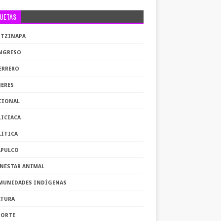
QUETAS
OTZINAPA
NGRESO
ERRERO
JERES
CIONAL
LICIACA
LÍTICA
APULCO
ENESTAR ANIMAL
MUNIDADES INDÍGENAS
LTURA
PORTE