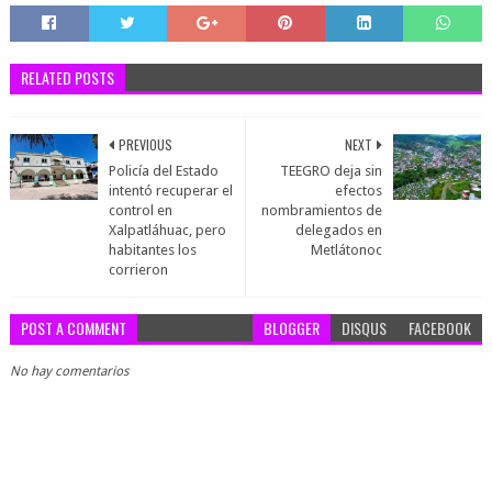
RELATED POSTS
PREVIOUS
NEXT
Policía del Estado
TEEGRO deja sin
intentó recuperar el
efectos
control en
nombramientos de
Xalpatláhuac, pero
delegados en
habitantes los
Metlátonoc
corrieron
POST A COMMENT
BLOGGER
DISQUS
FACEBOOK
No hay comentarios