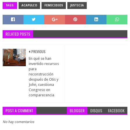
TAGS:
ACAPULCO
FEMICIDIOS
JUSTICIA
RELATED POSTS
PREVIOUS
En qué se han
invertido recursos
para
reconstrucción
después de Otis y
John, cuestiona
Congreso en
comparecencia
POST A COMMENT
BLOGGER
DISQUS
FACEBOOK
No hay comentarios