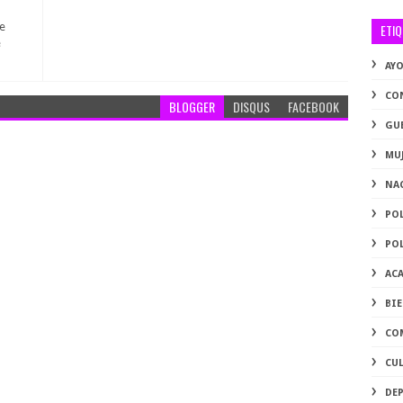
me
ETI
e
AY
CO
BLOGGER
DISQUS
FACEBOOK
GU
MU
NA
PO
PO
AC
BI
CO
CU
DE