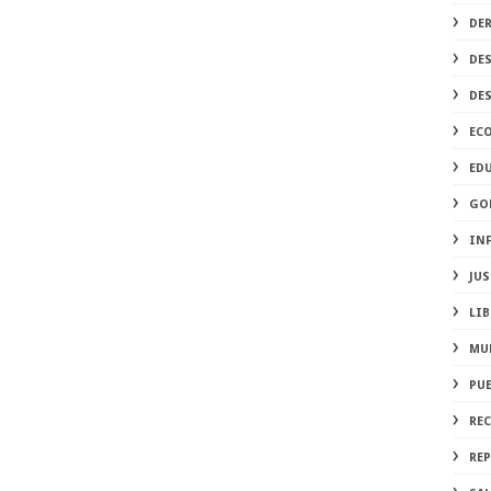
DE
DE
DE
EC
ED
GO
IN
JUS
LIB
MU
PU
RE
REP