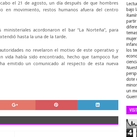
a cabo el 21 de agosto, un día después de que hombres
Lectu
ulo en movimiento, restos humanos afuera del centro
bajo 
Ramír
parti
difer
 ministeriales acordonaron el bar “La Norteña”, para
temas
extendió hasta la una de la tarde.
mujer
infan
 autoridades no revelaron el motivo de este operativo y
los t
econo
in vida había sido encontrado, hecho que tampoco fue
cienci
 ha emitido un comunicado al respecto de esta nueva
Nuest
persp
dote 
minor
un me
Guerr
VISI
4