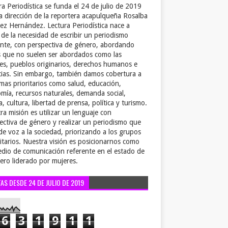
ra Periodística se funda el 24 de julio de 2019
la dirección de la reportera acapulqueña Rosalba
ez Hernández. Lectura Periodística nace a
r de la necesidad de escribir un periodismo
ente, con perspectiva de género, abordando
 que no suelen ser abordados como las
es, pueblos originarios, derechos humanos e
cias. Sin embargo, también damos cobertura a
emas prioritarios como salud, educación,
mía, recursos naturales, demanda social,
a, cultura, libertad de prensa, política y turismo.
ra misión es utilizar un lenguaje con
ectiva de género y realizar un periodismo que
de voz a la sociedad, priorizando a los grupos
itarios. Nuestra visión es posicionarnos como
dio de comunicación referente en el estado de
ero liderado por mujeres.
TAS DESDE 24 DE JULIO DE 2019
6
3
1
9
1
1