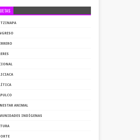
QUETAS
OTZINAPA
NGRESO
ERRERO
JERES
CIONAL
LICIACA
LÍTICA
APULCO
ENESTAR ANIMAL
MUNIDADES INDÍGENAS
LTURA
PORTE