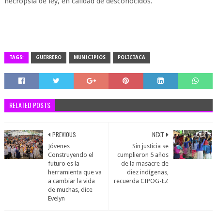
necropsia de ley, en calidad de desconocidos.
TAGS:
GUERRERO
MUNICIPIOS
POLICIACA
RELATED POSTS
PREVIOUS
NEXT
Jóvenes
Sin justicia se
Construyendo el
cumplieron 5 años
futuro es la
de la masacre de
herramienta que va
diez indígenas,
a cambiar la vida
recuerda CIPOG-EZ
de muchas, dice
Evelyn