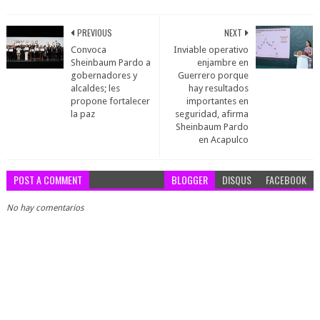
PREVIOUS
NEXT
Convoca
Inviable operativo
Sheinbaum Pardo a
enjambre en
gobernadores y
Guerrero porque
alcaldes; les
hay resultados
propone fortalecer
importantes en
la paz
seguridad, afirma
Sheinbaum Pardo
en Acapulco
POST A COMMENT
BLOGGER
DISQUS
FACEBOOK
No hay comentarios