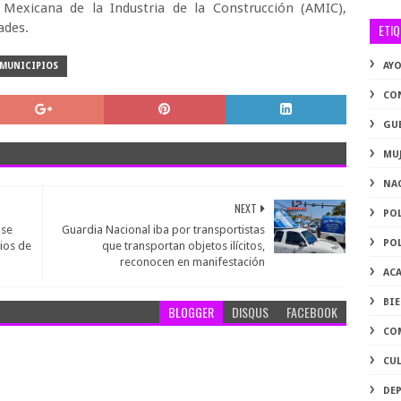
n Mexicana de la Industria de la Construcción (AMIC),
ades.
ETI
AY
MUNICIPIOS
CO
GU
MU
NA
NEXT
PO
 se
Guardia Nacional iba por transportistas
PO
ios de
que transportan objetos ilícitos,
reconocen en manifestación
AC
BI
BLOGGER
DISQUS
FACEBOOK
CO
CU
DE