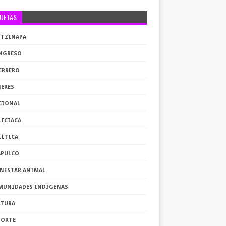
QUETAS
OTZINAPA
NGRESO
ERRERO
JERES
CIONAL
LICIACA
LÍTICA
APULCO
ENESTAR ANIMAL
MUNIDADES INDÍGENAS
LTURA
PORTE