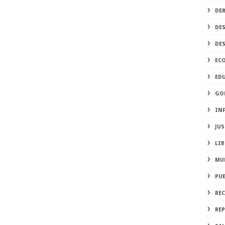
DE
DE
DE
EC
ED
GO
IN
JUS
LIB
MU
PU
RE
REP