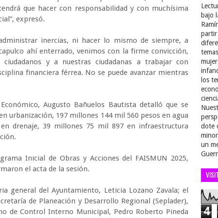
Lectu
e tendrá que hacer con responsabilidad y con muchísima
bajo 
ial”, expresó.
Ramír
parti
dministrar inercias, ni hacer lo mismo de siempre, a
difer
Acapulco ahí enterrado, venimos con la firme convicción,
temas
 ciudadanos y a nuestras ciudadanas a trabajar con
mujer
infan
ciplina financiera férrea. No se puede avanzar mientras
los t
econo
cienci
o Económico, Augusto Bañuelos Bautista detalló que se
Nuest
 en urbanización, 197 millones 144 mil 560 pesos en agua
persp
en drenaje, 39 millones 75 mil 897 en infraestructura
dote 
minor
ación.
un me
Guerr
grama Inicial de Obras y Acciones del FAISMUN 2025,
maron el acta de la sesión.
VISI
ria general del Ayuntamiento, Leticia Lozano Zavala; el
cretaría de Planeación y Desarrollo Regional (Seplader),
4
gano de Control Interno Municipal, Pedro Roberto Pineda