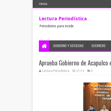
PORTADA
Lectura Periodística
Periodismo para incidir
GOBIERNO Y SOCIEDAD
GUERRERO
Aprueba Gobierno de Acapulco 
Lectura Periodística
21:13
0