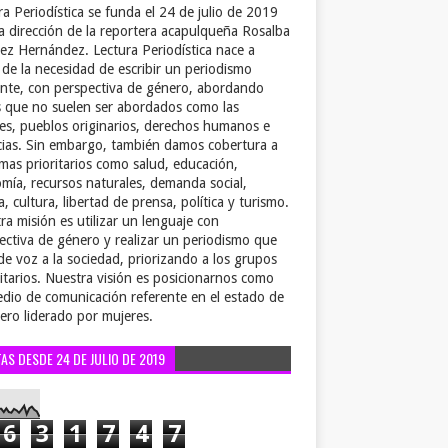
ra Periodística se funda el 24 de julio de 2019
la dirección de la reportera acapulqueña Rosalba
ez Hernández. Lectura Periodística nace a
r de la necesidad de escribir un periodismo
ente, con perspectiva de género, abordando
 que no suelen ser abordados como las
es, pueblos originarios, derechos humanos e
cias. Sin embargo, también damos cobertura a
emas prioritarios como salud, educación,
mía, recursos naturales, demanda social,
a, cultura, libertad de prensa, política y turismo.
ra misión es utilizar un lenguaje con
ectiva de género y realizar un periodismo que
de voz a la sociedad, priorizando a los grupos
itarios. Nuestra visión es posicionarnos como
dio de comunicación referente en el estado de
ero liderado por mujeres.
TAS DESDE 24 DE JULIO DE 2019
6
3
1
7
4
7