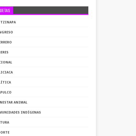
QUETAS
OTZINAPA
NGRESO
ERRERO
JERES
CIONAL
LICIACA
LÍTICA
APULCO
ENESTAR ANIMAL
MUNIDADES INDÍGENAS
LTURA
PORTE