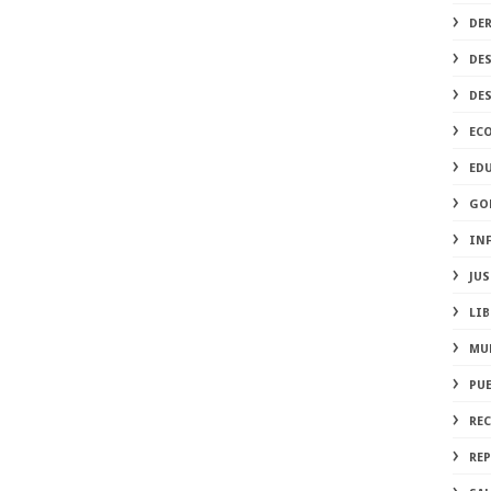
DE
DE
DE
EC
ED
GO
IN
JUS
LIB
MU
PU
RE
REP