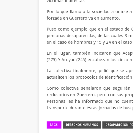
víctimas indirectas".
Por lo que llamó a la sociedad a unirse a
forzada en Guerrero va en aumento.
Puso como ejemplo que en el estado de Gu
personas desaparecidas, de las cuales 3 m
en el caso de hombres y 15 y 24 en el cas
En el lugar, también indicaron que Acapu
(275) Y Atoyac (245) encabezan los cinco
La colectiva finalmente, pidió que se a
actualicen los protocolos de identificació
Como colectiva señalaron que seguirán 
reclusorios en Guerrero, pero con sus pro
Personas les ha informado que no cuenta
transporte durante éstas jornadas de búsq
TAGS:
DERECHOS HUMANOS
DESAPARICIÓN F