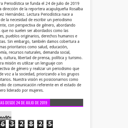
ra Periodística se funda el 24 de julio de 2019
la dirección de la reportera acapulqueña Rosalba
ez Hernández. Lectura Periodística nace a
r de la necesidad de escribir un periodismo
ente, con perspectiva de género, abordando
 que no suelen ser abordados como las
es, pueblos originarios, derechos humanos e
cias. Sin embargo, también damos cobertura a
emas prioritarios como salud, educación,
mía, recursos naturales, demanda social,
a, cultura, libertad de prensa, política y turismo.
ra misión es utilizar un lenguaje con
ectiva de género y realizar un periodismo que
de voz a la sociedad, priorizando a los grupos
itarios. Nuestra visión es posicionarnos como
dio de comunicación referente en el estado de
ero liderado por mujeres.
TAS DESDE 24 DE JULIO DE 2019
6
3
2
8
2
5