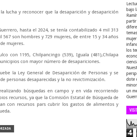
Lectu
bajo 
 la lucha y reconocer que la desaparición y desaparición
Ramír
parti
difer
errero, hasta el 2024, se tenía contabilizado 4 mil 313
temas
il 567 son hombres y 729 mujeres, de entre 15 y 34 años
mujer
o de mujeres.
infan
los t
lco con 1195, Chilpancingo (539), Iguala (481),Chilapa
econo
 municipios con mayor número de desapariciones.
cienci
Nuest
pruebe la Ley General de Desaparición de Personas y se
persp
n de personas desaparecidas y la no revictimización.
dote 
minor
realizando búsquedas en campo y en vida recorriendo
un me
Guerr
pios recursos, ya que la Comisión Estatal de Búsqueda de
n con recursos pars cubrir los gastos de alimentos y
VISI
ueda.
ORZADA
4