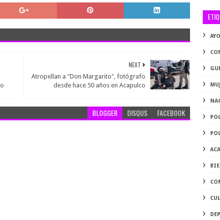
ETI
AY
CO
NEXT
GU
Atropellan a "Don Margarito", fotógrafo
io
desde hace 50 años en Acapulco
MU
NA
BLOGGER
DISQUS
FACEBOOK
PO
PO
AC
BI
CO
CU
DE