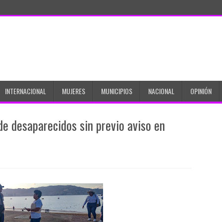
INTERNACIONAL
MUJERES
MUNICIPIOS
NACIONAL
OPINIÓN
e desaparecidos sin previo aviso en