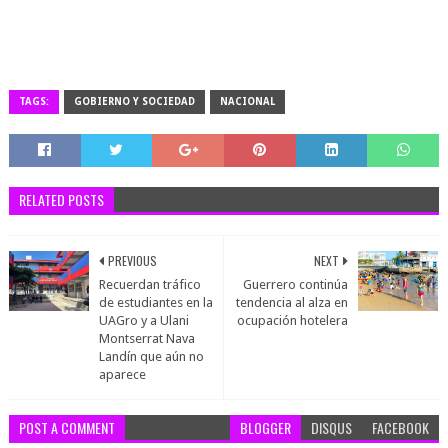
TAGS:
GOBIERNO Y SOCIEDAD
NACIONAL
RELATED POSTS
PREVIOUS
NEXT
Recuerdan tráfico
Guerrero continúa
de estudiantes en la
tendencia al alza en
UAGro y a Ulani
ocupación hotelera
Montserrat Nava
Landín que aún no
aparece
POST A COMMENT
BLOGGER
DISQUS
FACEBOOK