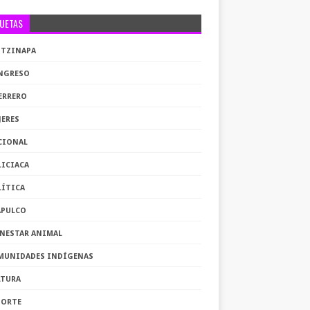
QUETAS
OTZINAPA
NGRESO
ERRERO
JERES
CIONAL
LICIACA
LÍTICA
APULCO
ENESTAR ANIMAL
MUNIDADES INDÍGENAS
LTURA
PORTE