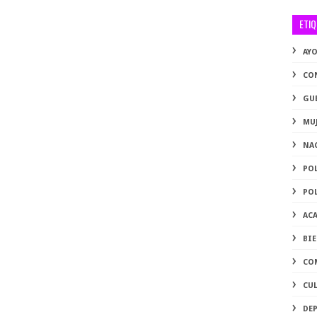
ETI
AY
CO
GU
MU
NA
PO
PO
AC
BI
CO
CU
DE