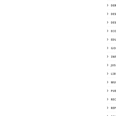
DE
DE
DE
EC
ED
GO
IN
JUS
LIB
MU
PU
RE
REP