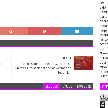
Lectu
bajo 
Ramír
parti
difer
temas
mujer
infan
los t
econo
cienci
Nuest
NEXT
persp
dote 
lac
Madres buscadoras de Guerrero se
minor
unirán a luto nacional por las víctimas de
un me
Teuchitlán
Guerr
BLOGGER
DISQUS
FACEBOOK
VISI
4