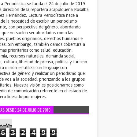
ra Periodística se funda el 24 de julio de 2019
la dirección de la reportera acapulqueña Rosalba
ez Hernández. Lectura Periodística nace a
r de la necesidad de escribir un periodismo
ente, con perspectiva de género, abordando
 que no suelen ser abordados como las
es, pueblos originarios, derechos humanos e
cias. Sin embargo, también damos cobertura a
emas prioritarios como salud, educación,
mía, recursos naturales, demanda social,
a, cultura, libertad de prensa, política y turismo.
ra misión es utilizar un lenguaje con
ectiva de género y realizar un periodismo que
de voz a la sociedad, priorizando a los grupos
itarios. Nuestra visión es posicionarnos como
dio de comunicación referente en el estado de
ero liderado por mujeres.
TAS DESDE 24 DE JULIO DE 2019
6
3
2
4
9
9