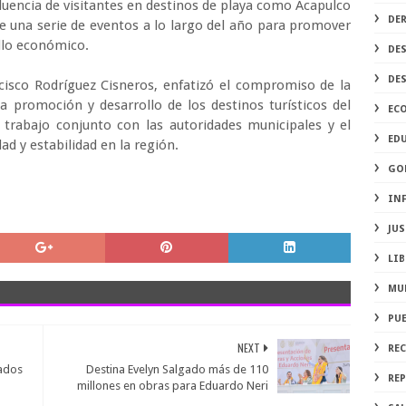
fluencia de visitantes en destinos de playa como Acapulco
DE
de una serie de eventos a lo largo del año para promover
rollo económico.
DE
DE
cisco Rodríguez Cisneros, enfatizó el compromiso de la
 promoción y desarrollo de los destinos turísticos del
EC
trabajo conjunto con las autoridades municipales y el
ED
ad y estabilidad en la región.
GO
IN
JUS
LIB
MU
PU
NEXT
RE
cados
Destina Evelyn Salgado más de 110
REP
millones en obras para Eduardo Neri