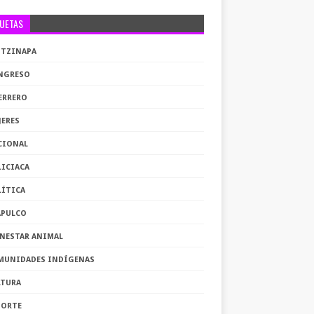
QUETAS
OTZINAPA
NGRESO
ERRERO
JERES
CIONAL
LICIACA
LÍTICA
APULCO
ENESTAR ANIMAL
MUNIDADES INDÍGENAS
LTURA
PORTE