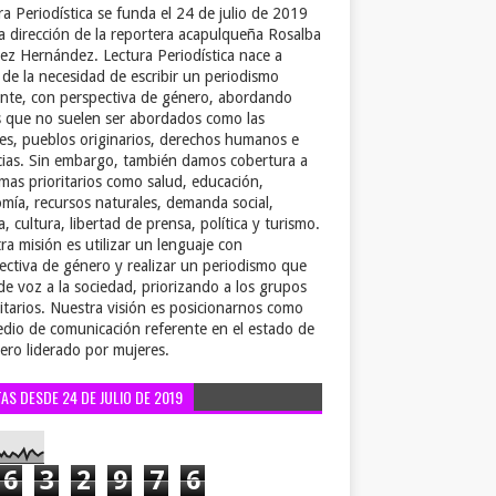
ra Periodística se funda el 24 de julio de 2019
la dirección de la reportera acapulqueña Rosalba
ez Hernández. Lectura Periodística nace a
r de la necesidad de escribir un periodismo
ente, con perspectiva de género, abordando
 que no suelen ser abordados como las
es, pueblos originarios, derechos humanos e
cias. Sin embargo, también damos cobertura a
emas prioritarios como salud, educación,
mía, recursos naturales, demanda social,
a, cultura, libertad de prensa, política y turismo.
ra misión es utilizar un lenguaje con
ectiva de género y realizar un periodismo que
de voz a la sociedad, priorizando a los grupos
itarios. Nuestra visión es posicionarnos como
dio de comunicación referente en el estado de
ero liderado por mujeres.
TAS DESDE 24 DE JULIO DE 2019
6
3
2
9
7
6