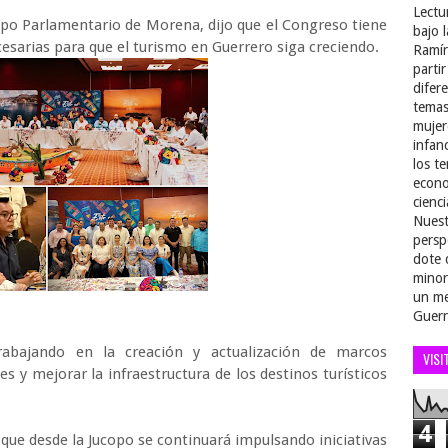
Lectu
po Parlamentario de Morena, dijo que el Congreso tiene
bajo 
esarias para que el turismo en Guerrero siga creciendo.
Ramír
parti
difer
temas
mujer
infan
los t
econo
cienci
Nuest
persp
dote 
minor
un me
Guerr
rabajando en la creación y actualización de marcos
VISI
 y mejorar la infraestructura de los destinos turísticos
4
ó que desde la Jucopo se continuará impulsando iniciativas