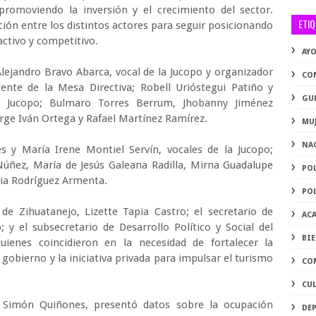
promoviendo la inversión y el crecimiento del sector.
ETI
ión entre los distintos actores para seguir posicionando
ctivo y competitivo.
AY
Alejandro Bravo Abarca, vocal de la Jucopo y organizador
CO
dente de la Mesa Directiva; Robell Urióstegui Patiño y
GU
la Jucopo; Bulmaro Torres Berrum, Jhobanny Jiménez
ge Iván Ortega y Rafael Martínez Ramírez.
MU
NA
s y María Irene Montiel Servín, vocales de la Jucopo;
Núñez, María de Jesús Galeana Radilla, Mirna Guadalupe
PO
cia Rodríguez Armenta.
PO
de Zihuatanejo, Lizette Tapia Castro; el secretario de
AC
y el subsecretario de Desarrollo Político y Social del
BI
uienes coincidieron en la necesidad de fortalecer la
 gobierno y la iniciativa privada para impulsar el turismo
CO
CU
, Simón Quiñones, presentó datos sobre la ocupación
DE