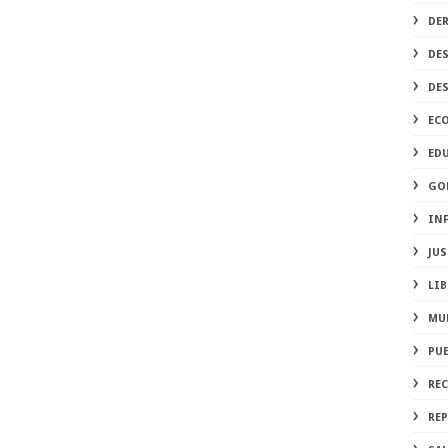
DE
DE
DE
EC
ED
GO
IN
JUS
LIB
MU
PU
RE
REP