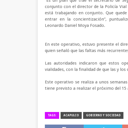
“Es un plan que trae el secretario de Se
conjunto con el director de la Policía Via
está trabajando en conjunto. Que quede c
entrar en la concientización”, puntuali
Leonardo Daniel Moya Fosado.
En este operativo, estuvo presente el dire
quien señaló que las faltas más recurrente
Las autoridades indicaron que estos op
vialidades, con la finalidad de que las y l
Este operativo se realiza a unos semanas 
tiene previsto a realizar el próximo del 15
TAGS:
ACAPULCO
GOBIERNO Y SOCIEDAD