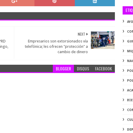
ETI
AY
CO
NEXT
 PRD
Empresarios son extorsionados vía
GU
ingo,
telefónica; les ofrecen "protección" a
MU
cambio de dinero
NA
BLOGGER
DISQUS
FACEBOOK
PO
PO
AC
BI
CO
CU
DE