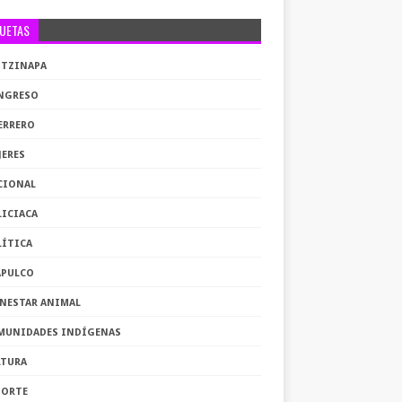
QUETAS
OTZINAPA
NGRESO
ERRERO
JERES
CIONAL
LICIACA
LÍTICA
APULCO
ENESTAR ANIMAL
MUNIDADES INDÍGENAS
LTURA
PORTE