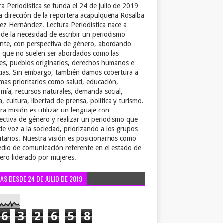
ra Periodística se funda el 24 de julio de 2019
la dirección de la reportera acapulqueña Rosalba
ez Hernández. Lectura Periodística nace a
r de la necesidad de escribir un periodismo
ente, con perspectiva de género, abordando
 que no suelen ser abordados como las
es, pueblos originarios, derechos humanos e
cias. Sin embargo, también damos cobertura a
emas prioritarios como salud, educación,
mía, recursos naturales, demanda social,
a, cultura, libertad de prensa, política y turismo.
ra misión es utilizar un lenguaje con
ectiva de género y realizar un periodismo que
de voz a la sociedad, priorizando a los grupos
itarios. Nuestra visión es posicionarnos como
dio de comunicación referente en el estado de
ero liderado por mujeres.
TAS DESDE 24 DE JULIO DE 2019
6
3
2
6
5
8