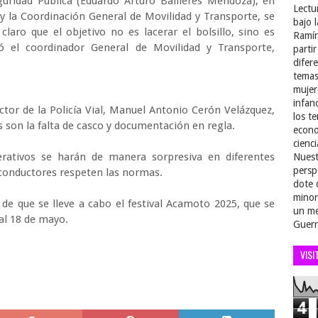
guridad Pública (Eduardo Arturo Bailleres Mendoza), en
Lectu
l y la Coordinación General de Movilidad y Transporte, se
bajo 
laro que el objetivo no es lacerar el bolsillo, sino es
Ramír
zó el coordinador General de Movilidad y Transporte,
parti
difer
temas
mujer
infan
ctor de la Policía Vial, Manuel Antonio Cerón Velázquez,
los t
s son la falta de casco y documentación en regla.
econo
cienci
erativos se harán de manera sorpresiva en diferentes
Nuest
persp
os conductores respeten las normas.
dote 
minor
de que se lleve a cabo el festival Acamoto 2025, que se
un me
 al 18 de mayo.
Guerr
VISI
4