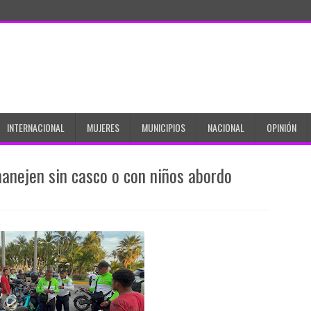
INTERNACIONAL
MUJERES
MUNICIPIOS
NACIONAL
OPINIÓN
anejen sin casco o con niños abordo