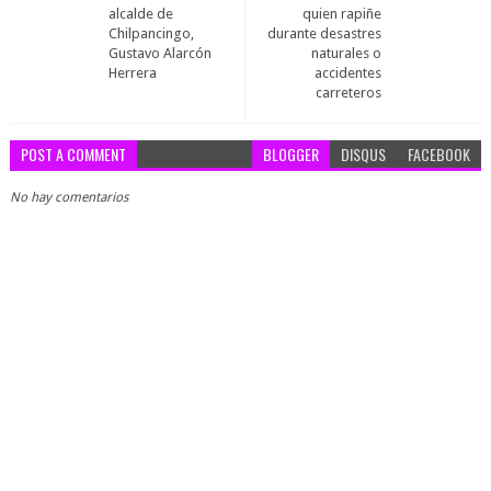
alcalde de
quien rapiñe
Chilpancingo,
durante desastres
Gustavo Alarcón
naturales o
Herrera
accidentes
carreteros
POST A COMMENT
BLOGGER
DISQUS
FACEBOOK
No hay comentarios