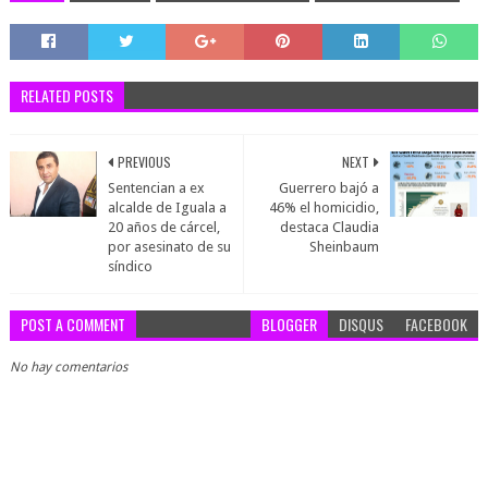
RELATED POSTS
PREVIOUS
NEXT
Sentencian a ex
Guerrero bajó a
alcalde de Iguala a
46% el homicidio,
20 años de cárcel,
destaca Claudia
por asesinato de su
Sheinbaum
síndico
POST A COMMENT
BLOGGER
DISQUS
FACEBOOK
No hay comentarios