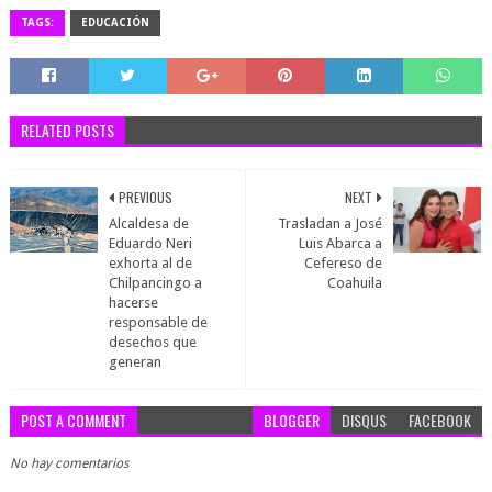
TAGS:
EDUCACIÓN
RELATED POSTS
PREVIOUS
NEXT
Alcaldesa de
Trasladan a José
Eduardo Neri
Luis Abarca a
exhorta al de
Cefereso de
Chilpancingo a
Coahuila
hacerse
responsable de
desechos que
generan
POST A COMMENT
BLOGGER
DISQUS
FACEBOOK
No hay comentarios