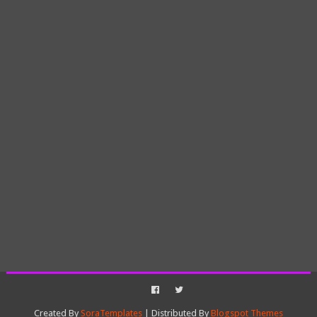
Created By
SoraTemplates
| Distributed By
Blogspot Themes