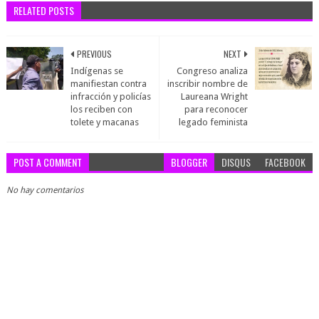
RELATED POSTS
PREVIOUS
NEXT
Indígenas se
Congreso analiza
manifiestan contra
inscribir nombre de
infracción y policías
Laureana Wright
los reciben con
para reconocer
tolete y macanas
legado feminista
POST A COMMENT
BLOGGER
DISQUS
FACEBOOK
No hay comentarios