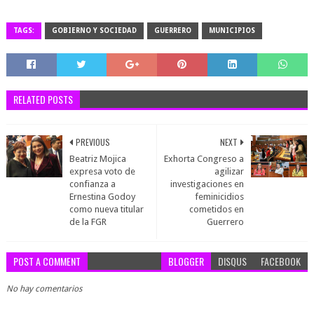
TAGS:
GOBIERNO Y SOCIEDAD
GUERRERO
MUNICIPIOS
RELATED POSTS
PREVIOUS
NEXT
Beatriz Mojica
Exhorta Congreso a
expresa voto de
agilizar
confianza a
investigaciones en
Ernestina Godoy
feminicidios
como nueva titular
cometidos en
de la FGR
Guerrero
POST A COMMENT
BLOGGER
DISQUS
FACEBOOK
No hay comentarios