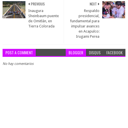
PREVIOUS
NEXT
Inaugura
Respaldo
Sheinbaum puente
presidencial,
de Omitlán, en
fundamental para
Tierra Colorada
impulsar avances
en Acapulco:
Irugami Perea
POST A COMMENT
BLOGGER
DISQUS
FACEBOOK
No hay comentarios