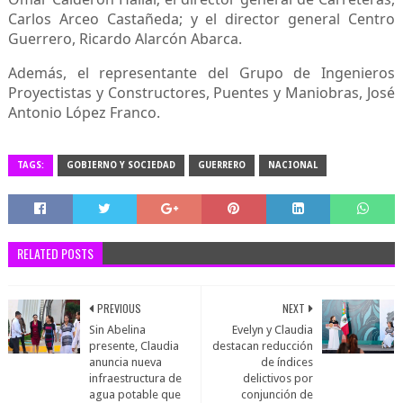
Carlos Arceo Castañeda; y el director general Centro
Guerrero, Ricardo Alarcón Abarca.
Además, el representante del Grupo de Ingenieros
Proyectistas y Constructores, Puentes y Maniobras, José
Antonio López Franco.
TAGS:
GOBIERNO Y SOCIEDAD
GUERRERO
NACIONAL
RELATED POSTS
PREVIOUS
NEXT
Sin Abelina
Evelyn y Claudia
presente, Claudia
destacan reducción
anuncia nueva
de índices
infraestructura de
delictivos por
agua potable que
conjunción de