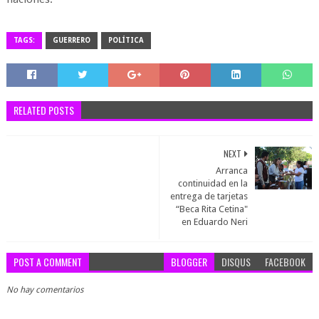
TAGS:
GUERRERO
POLÍTICA
RELATED POSTS
NEXT
Arranca
continuidad en la
entrega de tarjetas
“Beca Rita Cetina"
en Eduardo Neri
POST A COMMENT
BLOGGER
DISQUS
FACEBOOK
No hay comentarios