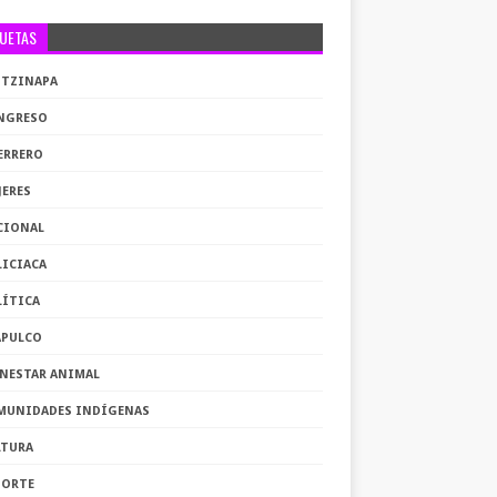
QUETAS
OTZINAPA
NGRESO
ERRERO
JERES
CIONAL
LICIACA
LÍTICA
APULCO
ENESTAR ANIMAL
MUNIDADES INDÍGENAS
LTURA
PORTE