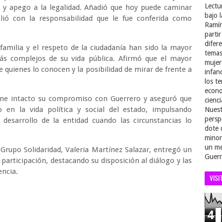
Lectu
a y apego a la legalidad. Añadió que hoy puede caminar
bajo 
lió con la responsabilidad que le fue conferida como
Ramír
parti
difer
familia y el respeto de la ciudadanía han sido la mayor
temas
s complejos de su vida pública. Afirmó que el mayor
mujer
 quienes lo conocen y la posibilidad de mirar de frente a
infan
los t
econo
ene intacto su compromiso con Guerrero y aseguró que
cienci
 en la vida política y social del estado, impulsando
Nuest
persp
l desarrollo de la entidad cuando las circunstancias lo
dote 
minor
un me
 Grupo Solidaridad, Valeria Martínez Salazar, entregó un
Guerr
articipación, destacando su disposición al diálogo y las
encia.
VISI
4