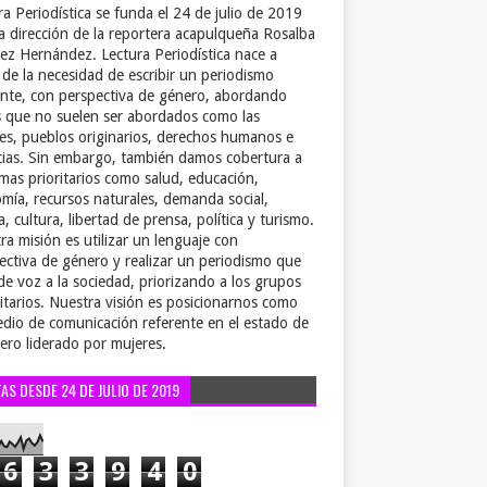
ra Periodística se funda el 24 de julio de 2019
la dirección de la reportera acapulqueña Rosalba
ez Hernández. Lectura Periodística nace a
r de la necesidad de escribir un periodismo
ente, con perspectiva de género, abordando
 que no suelen ser abordados como las
es, pueblos originarios, derechos humanos e
cias. Sin embargo, también damos cobertura a
emas prioritarios como salud, educación,
mía, recursos naturales, demanda social,
a, cultura, libertad de prensa, política y turismo.
ra misión es utilizar un lenguaje con
ectiva de género y realizar un periodismo que
de voz a la sociedad, priorizando a los grupos
itarios. Nuestra visión es posicionarnos como
dio de comunicación referente en el estado de
ero liderado por mujeres.
TAS DESDE 24 DE JULIO DE 2019
6
3
3
9
4
0