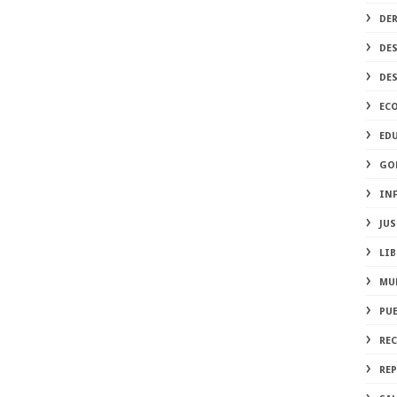
DE
DE
DE
EC
ED
GO
IN
JUS
LIB
MU
PU
RE
REP