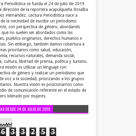
ra Periodística se funda el 24 de julio de 2019
la dirección de la reportera acapulqueña Rosalba
ez Hernández. Lectura Periodística nace a
r de la necesidad de escribir un periodismo
ente, con perspectiva de género, abordando
 que no suelen ser abordados como las
es, pueblos originarios, derechos humanos e
cias. Sin embargo, también damos cobertura a
emas prioritarios como salud, educación,
mía, recursos naturales, demanda social,
a, cultura, libertad de prensa, política y turismo.
ra misión es utilizar un lenguaje con
ectiva de género y realizar un periodismo que
de voz a la sociedad, priorizando a los grupos
itarios. Nuestra visión es posicionarnos como
dio de comunicación referente en el estado de
ero liderado por mujeres.
TAS DESDE 24 DE JULIO DE 2019
6
3
3
2
5
3