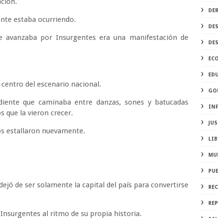
ación.
DE
nte estaba ocurriendo.
DE
ue avanzaba por Insurgentes era una manifestación de
DE
EC
ED
 centro del escenario nacional.
GO
ndiente que caminaba entre danzas, sones y batucadas
IN
 que la vieron crecer.
JUS
sos estallaron nuevamente.
LIB
MU
PU
dejó de ser solamente la capital del país para convertirse
RE
REP
Insurgentes al ritmo de su propia historia.