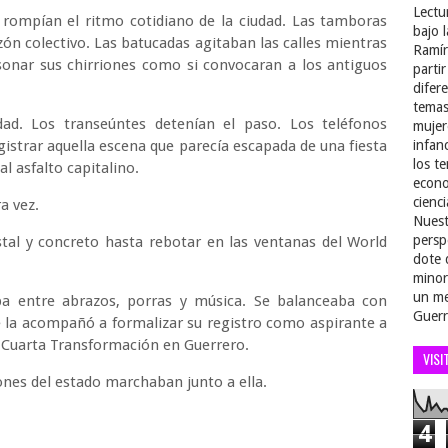
Lectu
e rompían el ritmo cotidiano de la ciudad. Las tamboras
bajo 
zón colectivo. Las batucadas agitaban las calles mientras
Ramír
 sonar sus chirriones como si convocaran a los antiguos
parti
difer
temas
dad. Los transeúntes detenían el paso. Los teléfonos
mujer
gistrar aquella escena que parecía escapada de una fiesta
infan
los t
l asfalto capitalino.
econo
cienci
a vez.
Nuest
persp
istal y concreto hasta rebotar en las ventanas del World
dote 
minor
un me
ba entre abrazos, porras y música. Se balanceaba con
Guerr
 la acompañó a formalizar su registro como aspirante a
a Cuarta Transformación en Guerrero.
VISI
ones del estado marchaban junto a ella.
4