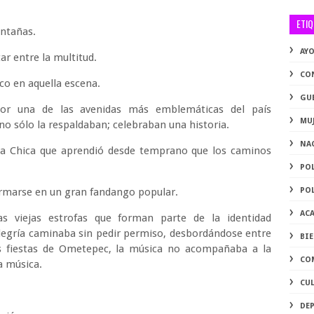
ETI
ontañas.
AY
tar entre la multitud.
CO
o en aquella escena.
GU
or una de las avenidas más emblemáticas del país
MU
o sólo la respaldaban; celebraban una historia.
NA
sta Chica que aprendió desde temprano que los caminos
PO
rmarse en un gran fandango popular.
PO
AC
as viejas estrofas que forman parte de la identidad
legría caminaba sin pedir permiso, desbordándose entre
BI
s fiestas de Ometepec, la música no acompañaba a la
CO
a música.
CU
DE