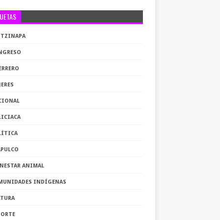
QUETAS
OTZINAPA
NGRESO
ERRERO
JERES
CIONAL
LICIACA
LÍTICA
APULCO
ENESTAR ANIMAL
MUNIDADES INDÍGENAS
LTURA
PORTE