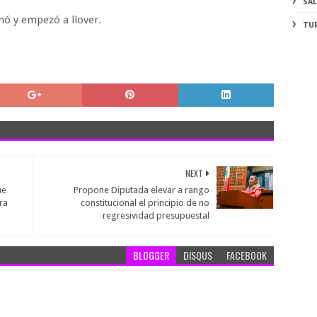
SA
nó y empezó a llover.
TU
NEXT
ue
Propone Diputada elevar a rango
ra
constitucional el principio de no
regresividad presupuestal
BLOGGER
DISQUS
FACEBOOK