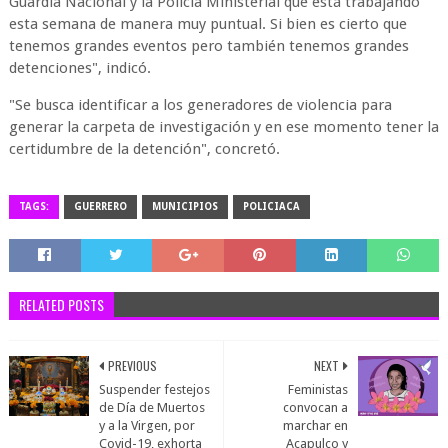
Guardia Nacional y la Policía Ministerial que está trabajando
esta semana de manera muy puntual. Si bien es cierto que
tenemos grandes eventos pero también tenemos grandes
detenciones", indicó.
"Se busca identificar a los generadores de violencia para
generar la carpeta de investigación y en ese momento tener la
certidumbre de la detención", concretó.
TAGS:
GUERRERO
MUNICIPIOS
POLICIACA
RELATED POSTS
PREVIOUS
NEXT
Suspender festejos
Feministas
de Día de Muertos
convocan a
y a la Virgen, por
marchar en
Covid-19, exhorta
Acapulco y