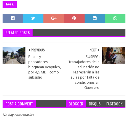
TAGS:
RELATED POSTS
PREVIOUS
NEXT
Buzos y
SUSPEG:
pescadores
Trabajadores de la
bloquean Acapulco,
educación no
por 4,5 MDP como
regresarán a las
subsidio
aulas por falta de
condiciones en
Guerrero
POST A COMMENT
BLOGGER
DISQUS
FACEBOOK
No hay comentarios