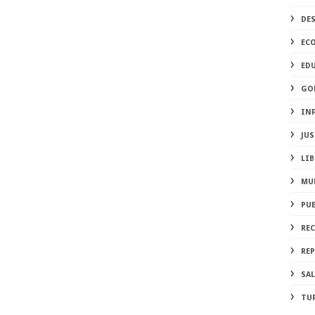
DE
EC
ED
GO
IN
JUS
LIB
MU
PU
RE
REP
SA
TU