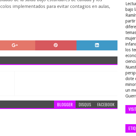
Lectu
colos implementados para evitar contagios en aulas,
bajo 
Ramír
parti
difer
temas
mujer
infan
los t
econo
cienci
Nuest
persp
dote 
minor
un me
Guerr
BLOGGER
DISQUS
FACEBOOK
VISI
ETI