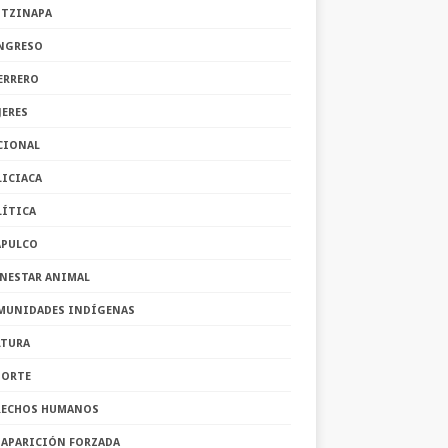
OTZINAPA
NGRESO
ERRERO
JERES
CIONAL
LICIACA
LÍTICA
APULCO
ENESTAR ANIMAL
MUNIDADES INDÍGENAS
LTURA
PORTE
RECHOS HUMANOS
SAPARICIÓN FORZADA