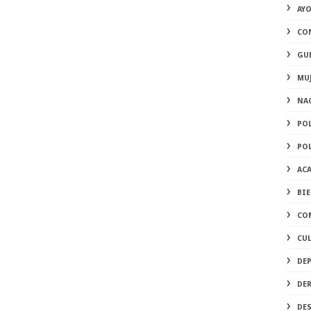
AY
CO
GU
MU
NA
PO
PO
AC
BI
CO
CU
DE
DE
DE