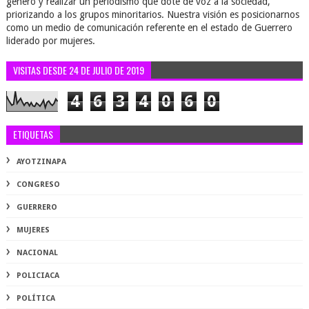
género y realizar un periodismo que dote de voz a la sociedad,
priorizando a los grupos minoritarios. Nuestra visión es posicionarnos
como un medio de comunicación referente en el estado de Guerrero
liderado por mujeres.
VISITAS DESDE 24 DE JULIO DE 2019
4
6
3
4
0
6
0
ETIQUETAS
AYOTZINAPA
CONGRESO
GUERRERO
MUJERES
NACIONAL
POLICIACA
POLÍTICA