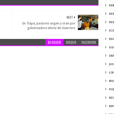
DE
DE
NEXT
DE
En Tlapa, pastores ungen y oran por
gobernadora electa de Guerrero
EC
ED
BLOGGER
DISQUS
FACEBOOK
GO
IN
JUS
LIB
MU
PU
RE
REP