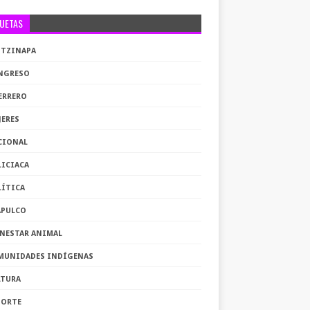
QUETAS
OTZINAPA
NGRESO
ERRERO
JERES
CIONAL
LICIACA
LÍTICA
APULCO
ENESTAR ANIMAL
MUNIDADES INDÍGENAS
LTURA
PORTE