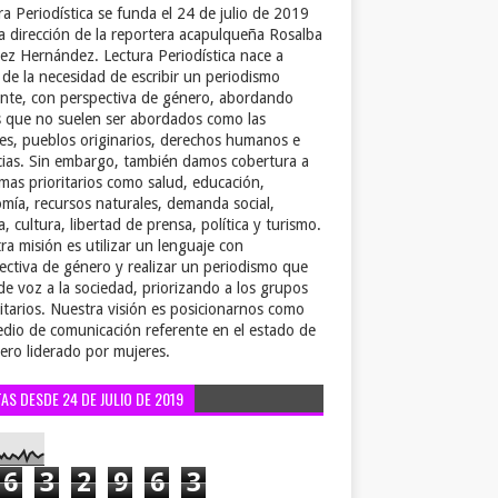
ra Periodística se funda el 24 de julio de 2019
la dirección de la reportera acapulqueña Rosalba
ez Hernández. Lectura Periodística nace a
r de la necesidad de escribir un periodismo
ente, con perspectiva de género, abordando
 que no suelen ser abordados como las
es, pueblos originarios, derechos humanos e
cias. Sin embargo, también damos cobertura a
emas prioritarios como salud, educación,
mía, recursos naturales, demanda social,
a, cultura, libertad de prensa, política y turismo.
ra misión es utilizar un lenguaje con
ectiva de género y realizar un periodismo que
de voz a la sociedad, priorizando a los grupos
itarios. Nuestra visión es posicionarnos como
dio de comunicación referente en el estado de
ero liderado por mujeres.
TAS DESDE 24 DE JULIO DE 2019
6
3
2
9
6
3