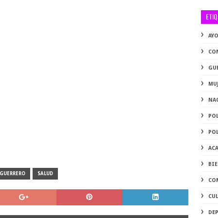
ETI
AY
CO
GU
MU
NA
PO
PO
AC
BI
GUERRERO
SALUD
CO
CU
DE