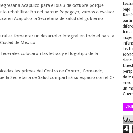
Lectu
 regresar a Acapulco para el día 3 de octubre porque
bajo 
 la rehabilitación del parque Papagayo, vamos a evaluar
Ramír
zca en Acapulco la Secretaría de salud del gobierno
parti
difer
temas
deral es fomentar un desarrollo integral en todo el país, a
mujer
a Ciudad de México.
infan
los t
federales colocaron las letras y el logotipo de la
econo
cienci
Nuest
bicadas las primas del Centro de Control, Comando,
persp
dote 
e la Secretaría de Salud compartirá su espacio con el C-
minor
un me
Guerr
VISI
4