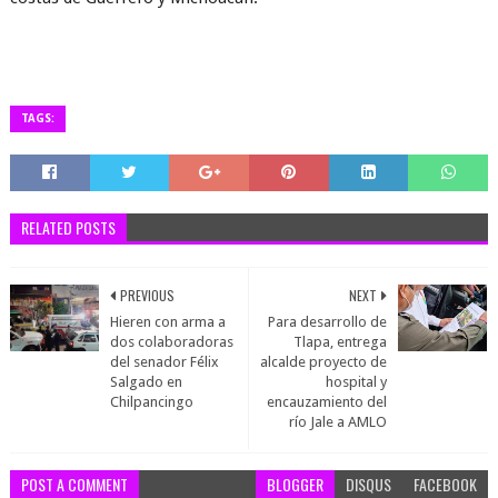
TAGS:
RELATED POSTS
PREVIOUS
NEXT
Hieren con arma a
Para desarrollo de
dos colaboradoras
Tlapa, entrega
del senador Félix
alcalde proyecto de
Salgado en
hospital y
Chilpancingo
encauzamiento del
río Jale a AMLO
POST A COMMENT
BLOGGER
DISQUS
FACEBOOK