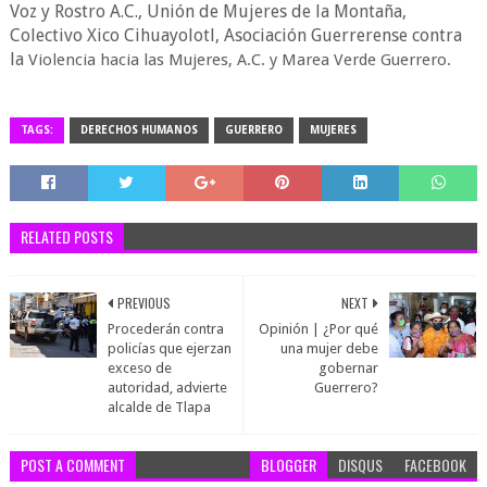
Voz y Rostro A.C.,
Unión de Mujeres de la Montaña,
Colectivo Xico Cihuayolotl, Asociación Guerrerense contra
la
Violencia hacia las Mujeres, A.C. y Marea Verde Guerrero.
TAGS:
DERECHOS HUMANOS
GUERRERO
MUJERES
RELATED POSTS
PREVIOUS
NEXT
Procederán contra
Opinión | ¿Por qué
policías que ejerzan
una mujer debe
exceso de
gobernar
autoridad, advierte
Guerrero?
alcalde de Tlapa
POST A COMMENT
BLOGGER
DISQUS
FACEBOOK