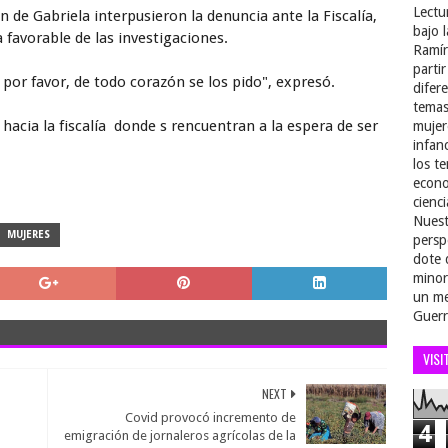
Lectu
n de Gabriela interpusieron la denuncia ante la Fiscalía,
bajo 
favorable de las investigaciones.
Ramír
parti
a por favor, de todo corazón se los pido", expresó.
difer
temas
hacia la fiscalía donde s rencuentran a la espera de ser
mujer
infan
los t
econo
cienci
Nuest
MUJERES
persp
dote 
minor
un me
Guerr
VISI
NEXT
Covid provocó incremento de
4
emigración de jornaleros agrícolas de la