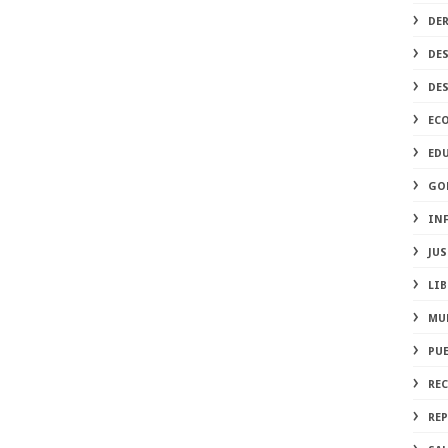
DE
DE
DE
EC
ED
GO
IN
JUS
LIB
MU
PU
RE
REP