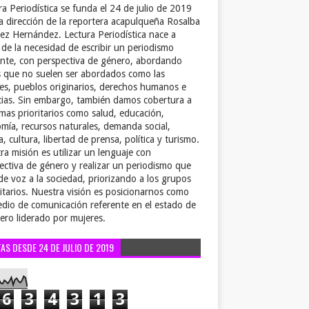
ra Periodística se funda el 24 de julio de 2019
la dirección de la reportera acapulqueña Rosalba
ez Hernández. Lectura Periodística nace a
r de la necesidad de escribir un periodismo
ente, con perspectiva de género, abordando
 que no suelen ser abordados como las
es, pueblos originarios, derechos humanos e
cias. Sin embargo, también damos cobertura a
emas prioritarios como salud, educación,
mía, recursos naturales, demanda social,
a, cultura, libertad de prensa, política y turismo.
ra misión es utilizar un lenguaje con
ectiva de género y realizar un periodismo que
de voz a la sociedad, priorizando a los grupos
itarios. Nuestra visión es posicionarnos como
dio de comunicación referente en el estado de
ero liderado por mujeres.
TAS DESDE 24 DE JULIO DE 2019
6
3
4
3
1
3