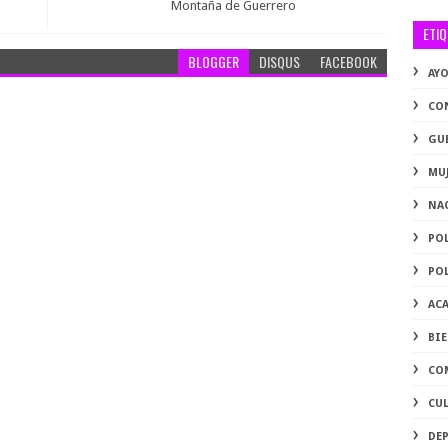
Montaña de Guerrero
ETI
BLOGGER
DISQUS
FACEBOOK
AY
CO
GU
MU
NA
PO
PO
AC
BI
CO
CU
DE