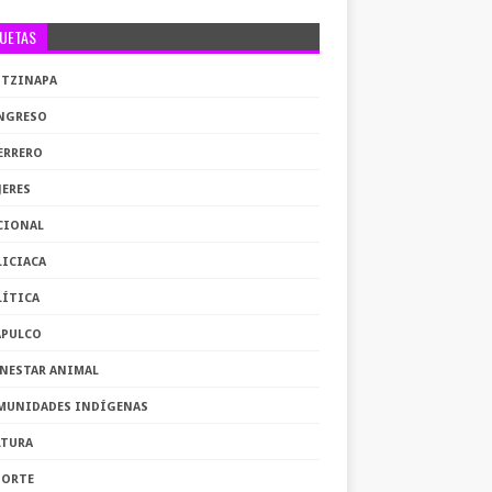
QUETAS
OTZINAPA
NGRESO
ERRERO
JERES
CIONAL
LICIACA
LÍTICA
APULCO
ENESTAR ANIMAL
MUNIDADES INDÍGENAS
LTURA
PORTE