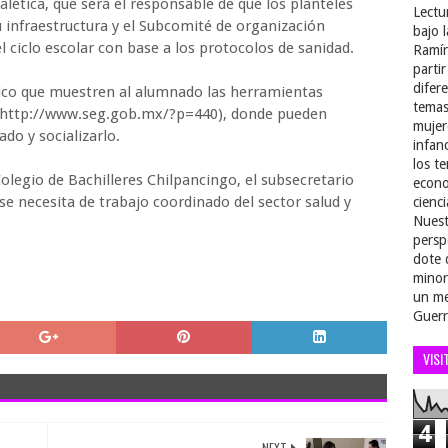
ética, que será el responsable de que los planteles
Lectu
 infraestructura y el Subcomité de organización
bajo 
 ciclo escolar con base a los protocolos de sanidad.
Ramír
parti
difer
ico que muestren al alumnado las herramientas
temas
G (http://www.seg.gob.mx/?p=440), donde pueden
mujer
ado y socializarlo.
infan
los t
 Colegio de Bachilleres Chilpancingo, el subsecretario
econo
e necesita de trabajo coordinado del sector salud y
cienci
Nuest
persp
dote 
minor
un me
Guerr
VISI
4
NEXT