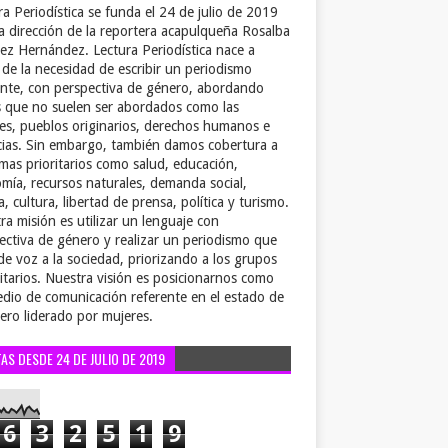
ra Periodística se funda el 24 de julio de 2019
la dirección de la reportera acapulqueña Rosalba
ez Hernández. Lectura Periodística nace a
r de la necesidad de escribir un periodismo
ente, con perspectiva de género, abordando
 que no suelen ser abordados como las
es, pueblos originarios, derechos humanos e
cias. Sin embargo, también damos cobertura a
emas prioritarios como salud, educación,
mía, recursos naturales, demanda social,
a, cultura, libertad de prensa, política y turismo.
ra misión es utilizar un lenguaje con
ectiva de género y realizar un periodismo que
de voz a la sociedad, priorizando a los grupos
itarios. Nuestra visión es posicionarnos como
dio de comunicación referente en el estado de
ero liderado por mujeres.
TAS DESDE 24 DE JULIO DE 2019
6
3
2
5
1
9