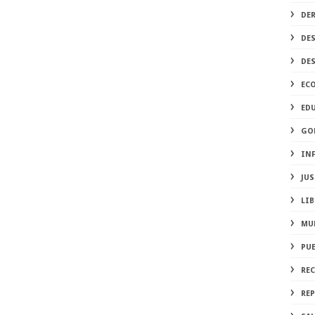
DE
DE
DE
EC
ED
GO
IN
JUS
LIB
MU
PU
RE
REP