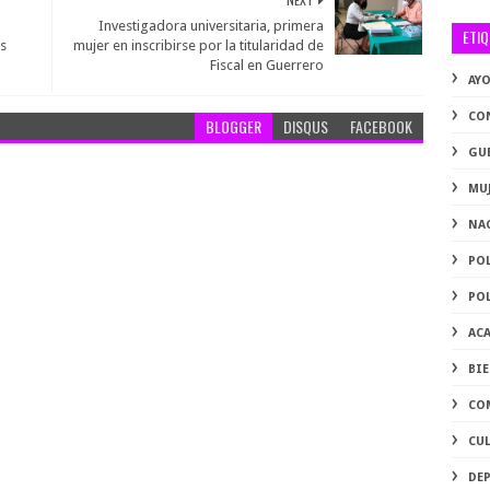
Investigadora universitaria, primera
ETI
s
mujer en inscribirse por la titularidad de
Fiscal en Guerrero
AY
CO
BLOGGER
DISQUS
FACEBOOK
GU
MU
NA
PO
PO
AC
BI
CO
CU
DE