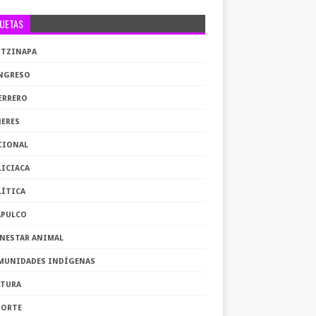
QUETAS
OTZINAPA
NGRESO
ERRERO
JERES
CIONAL
LICIACA
LÍTICA
APULCO
ENESTAR ANIMAL
MUNIDADES INDÍGENAS
LTURA
PORTE