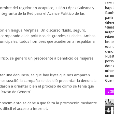
Lectu
nombre del regidor en Acapulco, Julián López Galeana y
bajo 
Ramír
integranta de la Red para el Avance Político de las
parti
difer
temas
n en lengua Me'phaa. Un discurso fluido, seguro,
mujer
o comparado al de políticos de grandes ciudades. Ambas
infan
unicipales, todos hombres que acudieron a respaldar a
los t
econo
cienci
Nuest
lificó, se generó un precedente a beneficio de mujeres
persp
dote 
minor
ar una denuncia, se que hay leyes que nos amparan
un me
e suscitó la campaña se decidió presentar la denuncia.
Guerr
aron a orientar bien el proceso de cómo se tenía que
VISI
n Razón de Género".
conocimiento se debe a que falta la promoción mediante
 difícil el acceso a internet.
4