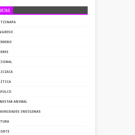
QUETAS
OTZINAPA
NGRESO
ERRERO
JERES
CIONAL
LICIACA
LÍTICA
APULCO
ENESTAR ANIMAL
MUNIDADES INDÍGENAS
LTURA
PORTE