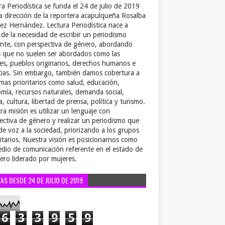
ra Periodística se funda el 24 de julio de 2019
la dirección de la reportera acapulqueña Rosalba
ez Hernández. Lectura Periodística nace a
r de la necesidad de escribir un periodismo
ente, con perspectiva de género, abordando
 que no suelen ser abordados como las
es, pueblos originarios, derechos humanos e
cias. Sin embargo, también damos cobertura a
emas prioritarios como salud, educación,
mía, recursos naturales, demanda social,
a, cultura, libertad de prensa, política y turismo.
ra misión es utilizar un lenguaje con
ectiva de género y realizar un periodismo que
de voz a la sociedad, priorizando a los grupos
itarios. Nuestra visión es posicionarnos como
dio de comunicación referente en el estado de
ero liderado por mujeres.
TAS DESDE 24 DE JULIO DE 2019
6
3
3
9
5
9