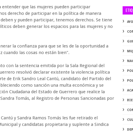
a entender que las mujeres pueden participar
ETI
mos derecho de participar en la política de manera
 deben y pueden participar, tenemos derechos. Se tiene
AY
íticos deben generar los espacios para las mujeres y no
CO
GU
nerar la confianza para que se les de la oportunidad a
MU
voz cuando las cosas no están bien".
NA
o con la sentencia emitida por la Sala Regional del
PO
uerrero resolvió declarar existente la violencia política
e de Erik Sandro Leal Cantú, candidato del Partido del
PO
estableciendo como sanción una multa económica y se
AC
ación Ciudadana del Estado de Guerrero que realice la
y Sandra Tomás, al Registro de Personas Sancionadas por
BI
CO
a Cantú y Sandra Ramos Tomás les fue retirado el
CU
unicipal y candidatas propietaria y suplente a Sindica
DE