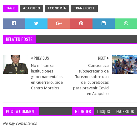
TAGS:
ACAPULCO
ECONOMÍA
TRANSPORTE
RELATED POSTS
PREVIOUS
NEXT
No militarizar
Concientiza
instituciones
subsecretario de
gubernamentales
Turismo sobre uso
en Guerrero, pide
del cubrebocas
Centro Morelos
para prevenir Covid
en Acapulco
POST A COMMENT
BLOGGER
DISQUS
FACEBOOK
No hay comentarios