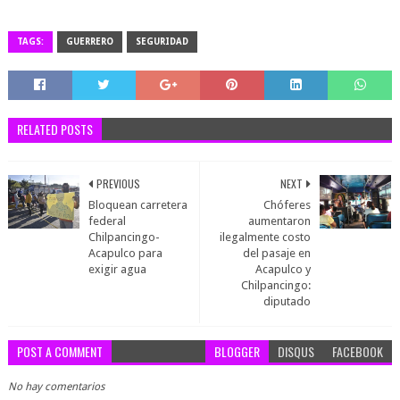
TAGS:
GUERRERO
SEGURIDAD
RELATED POSTS
PREVIOUS
NEXT
Bloquean carretera
Chóferes
federal
aumentaron
Chilpancingo-
ilegalmente costo
Acapulco para
del pasaje en
exigir agua
Acapulco y
Chilpancingo:
diputado
POST A COMMENT
BLOGGER
DISQUS
FACEBOOK
No hay comentarios