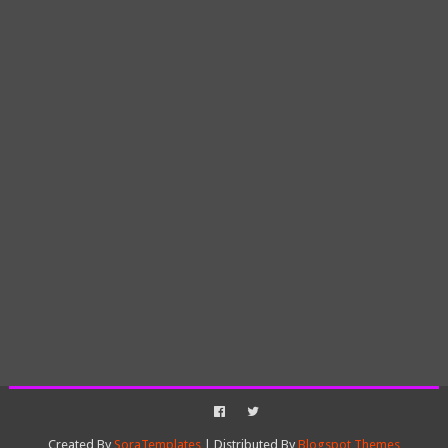
Created By
SoraTemplates
| Distributed By
Blogspot Themes