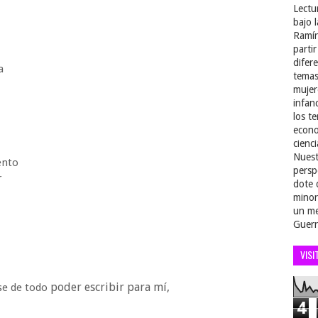
Lectu
bajo 
Ramír
parti
difer
a
temas
mujer
infan
los t
econo
cienci
r
Nuest
iento
persp
r
dote 
minor
un me
Guerr
a
VISI
poder escribir para mí,
rse de todo
4