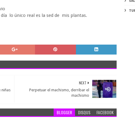
SA
ivio
TU
 día lo único real es la sed de mis plantas.
NEXT
 niñas
Perpetuar el machismo, derribar el
machismo
BLOGGER
DISQUS
FACEBOOK