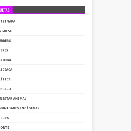
QUETAS
OTZINAPA
NGRESO
ERRERO
JERES
CIONAL
LICIACA
LÍTICA
APULCO
ENESTAR ANIMAL
MUNIDADES INDÍGENAS
LTURA
PORTE