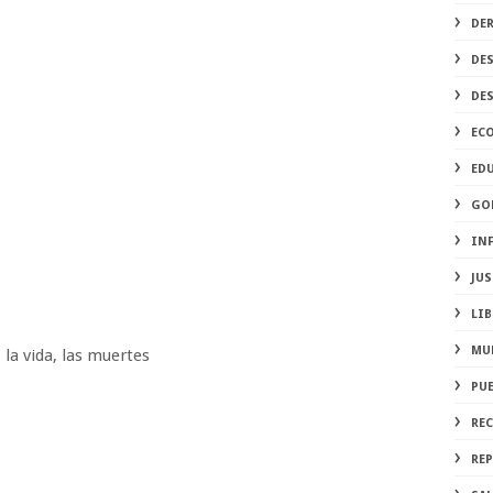
DE
DE
DE
EC
ED
GO
IN
JUS
LIB
MU
, la vida, las muertes
PU
RE
REP