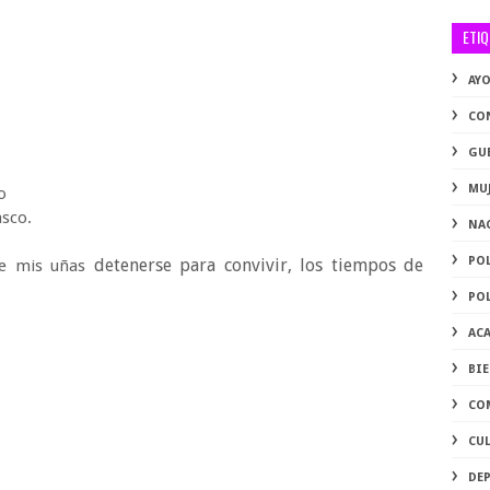
ETI
AY
CO
GU
MU
vo
 asco.
NA
PO
detenerse para convivir, los tiempos de
de mis uñas
PO
AC
BI
CO
CU
DE