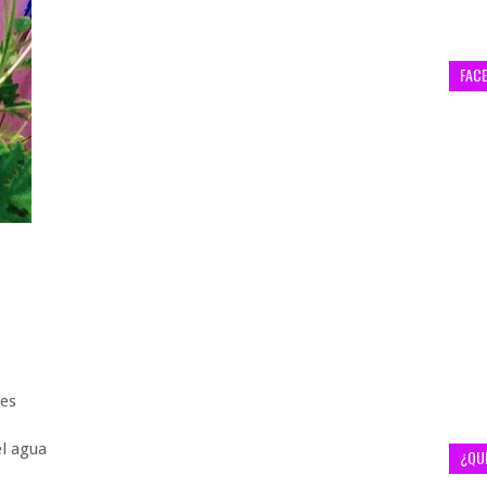
FAC
ntes
del agua
¿QU