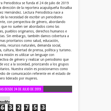
ra Periodística se funda el 24 de julio de 2019
la dirección de la reportera acapulqueña Rosalba
ez Hernández. Lectura Periodística nace a
r de la necesidad de escribir un periodismo
ente, con perspectiva de género, abordando
 que no suelen ser abordados como las
es, pueblos originarios, derechos humanos e
cias. Sin embargo, también damos cobertura a
emas prioritarios como salud, educación,
mía, recursos naturales, demanda social,
a, cultura, libertad de prensa, política y turismo.
ra misión es utilizar un lenguaje con
ectiva de género y realizar un periodismo que
de voz a la sociedad, priorizando a los grupos
itarios. Nuestra visión es posicionarnos como
dio de comunicación referente en el estado de
ero liderado por mujeres.
TAS DESDE 24 DE JULIO DE 2019
6
3
2
7
5
3