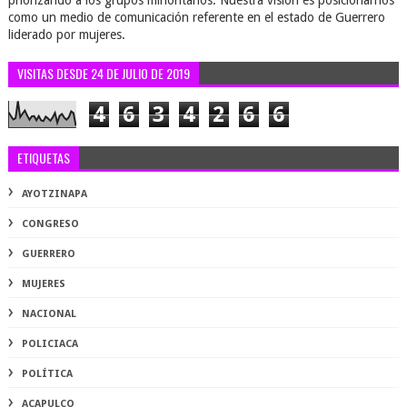
priorizando a los grupos minoritarios. Nuestra visión es posicionarnos
como un medio de comunicación referente en el estado de Guerrero
liderado por mujeres.
VISITAS DESDE 24 DE JULIO DE 2019
4
6
3
4
2
6
6
ETIQUETAS
AYOTZINAPA
CONGRESO
GUERRERO
MUJERES
NACIONAL
POLICIACA
POLÍTICA
ACAPULCO