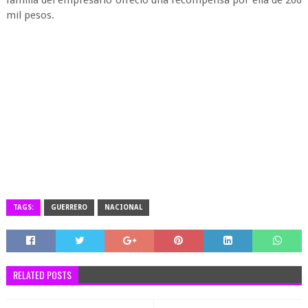
familia del empresario ofreció una recompensa por ella de 200
mil pesos.
TAGS:
GUERRERO
NACIONAL
RELATED POSTS