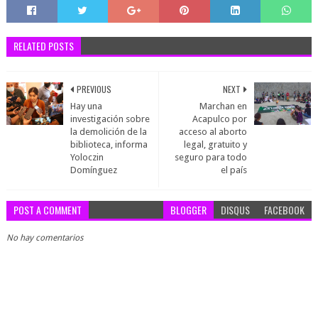
RELATED POSTS
PREVIOUS
NEXT
Hay una
Marchan en
investigación sobre
Acapulco por
la demolición de la
acceso al aborto
biblioteca, informa
legal, gratuito y
Yoloczin
seguro para todo
Domínguez
el país
POST A COMMENT
BLOGGER
DISQUS
FACEBOOK
No hay comentarios