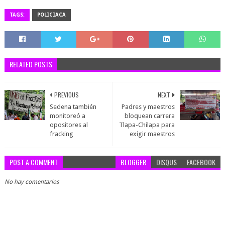
TAGS:
POLICIACA
RELATED POSTS
PREVIOUS
NEXT
Sedena también
Padres y maestros
monitoreó a
bloquean carrera
opositores al
Tlapa-Chilapa para
fracking
exigir maestros
POST A COMMENT
BLOGGER
DISQUS
FACEBOOK
No hay comentarios