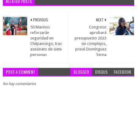
RELATED POSTS
PREVIOUS
NEXT
50 Marinos
Congreso
reforzarán
aprobará
seguridad en
presupuesto 2023
Chilpancingo, tras
sin complejos,
asesinato de siete
prevé Domínguez
personas
Serna
POST A COMMENT
BLOGGER
DISQUS
FACEBOOK
No hay comentarios