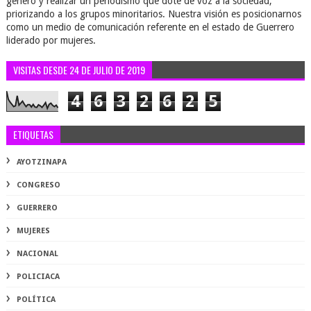
género y realizar un periodismo que dote de voz a la sociedad,
priorizando a los grupos minoritarios. Nuestra visión es posicionarnos
como un medio de comunicación referente en el estado de Guerrero
liderado por mujeres.
VISITAS DESDE 24 DE JULIO DE 2019
4
6
3
2
6
2
5
ETIQUETAS
AYOTZINAPA
CONGRESO
GUERRERO
MUJERES
NACIONAL
POLICIACA
POLÍTICA