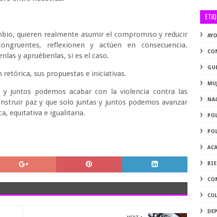
ETI
ambio, quieren realmente asumir el compromiso y reducir
AY
ongruentes, reflexionen y actúen en consecuencia.
CO
nlas y apruébenlas, si es el caso.
GU
retórica, sus propuestas e iniciativas.
MU
 y juntos podemos acabar con la violencia contra las
NA
nstruir paz y que solo juntas y juntos podemos avanzar
a, equitativa e igualitaria.
PO
PO
AC
BI
CO
CU
DE