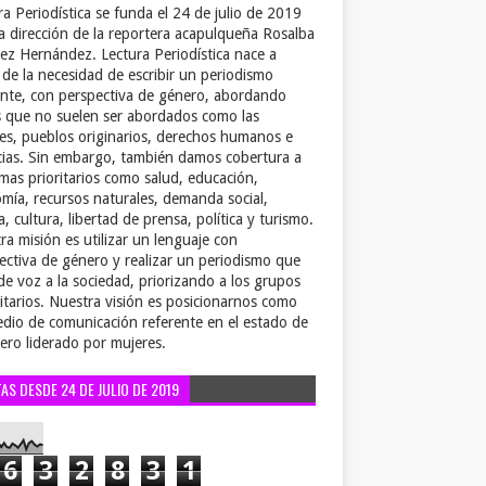
ra Periodística se funda el 24 de julio de 2019
la dirección de la reportera acapulqueña Rosalba
ez Hernández. Lectura Periodística nace a
r de la necesidad de escribir un periodismo
ente, con perspectiva de género, abordando
 que no suelen ser abordados como las
es, pueblos originarios, derechos humanos e
cias. Sin embargo, también damos cobertura a
emas prioritarios como salud, educación,
mía, recursos naturales, demanda social,
a, cultura, libertad de prensa, política y turismo.
ra misión es utilizar un lenguaje con
ectiva de género y realizar un periodismo que
de voz a la sociedad, priorizando a los grupos
itarios. Nuestra visión es posicionarnos como
dio de comunicación referente en el estado de
ero liderado por mujeres.
TAS DESDE 24 DE JULIO DE 2019
6
3
2
8
3
1