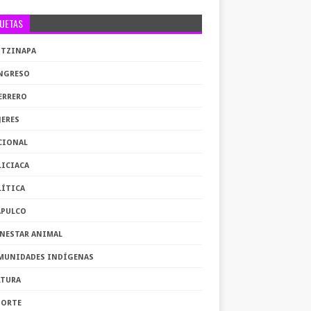
QUETAS
OTZINAPA
NGRESO
ERRERO
JERES
CIONAL
LICIACA
LÍTICA
APULCO
ENESTAR ANIMAL
MUNIDADES INDÍGENAS
LTURA
PORTE