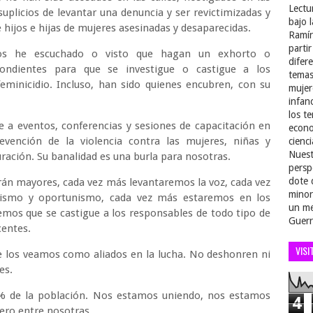
Lectu
uplicios de levantar una denuncia y ser revictimizadas y
bajo 
 hijos e hijas de mujeres asesinadas y desaparecidas.
Ramír
parti
os he escuchado o visto que hagan un exhorto o
difer
pondientes para que se investigue o castigue a los
temas
feminicidio. Incluso, han sido quienes encubren, con su
mujer
infan
los t
 a eventos, conferencias y sesiones de capacitación en
econo
vención de la violencia contra las mujeres, niñas y
cienci
Nuest
ración. Su banalidad es una burla para nosotras.
persp
dote 
erán mayores, cada vez más levantaremos la voz, cada vez
minor
rismo y oportunismo, cada vez más estaremos en los
un me
emos que se castigue a los responsables de todo tipo de
Guerr
centes.
VISI
e los veamos como aliados en la lucha. No deshonren ni
res.
% de la población. Nos estamos uniendo, nos estamos
4
ero entre nosotras.