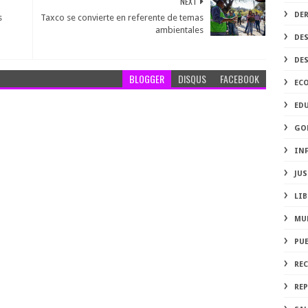
NEXT
DE
s
Taxco se convierte en referente de temas
ambientales
DE
DE
BLOGGER
DISQUS
FACEBOOK
EC
ED
GO
IN
JUS
LIB
MU
PU
RE
REP