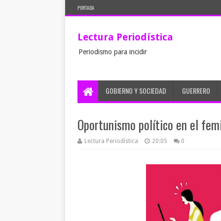
PORTADA
Lectura Periodística
Periodismo para incidir
GOBIERNO Y SOCIEDAD
GUERRERO
Oportunismo político en el fem
Lectura Periodística
20:05
0