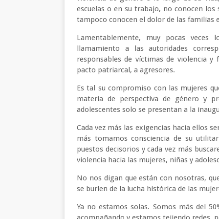
escuelas o en su trabajo, no conocen los s
tampoco conocen el dolor de las familias e
Lamentablemente, muy pocas veces l
llamamiento a las autoridades corres
responsables de víctimas de violencia y 
pacto patriarcal, a agresores.
Es tal su compromiso con las mujeres que
materia de perspectiva de género y pre
adolescentes solo se presentan a la inaugu
Cada vez más las exigencias hacia ellos s
más tomamos consciencia de su utilita
puestos decisorios y cada vez más buscar
violencia hacia las mujeres, niñas y adoles
No nos digan que están con nosotras, qu
se burlen de la lucha histórica de las muje
Ya no estamos solas. Somos más del 50
acompañando y estamos tejiendo redes, p